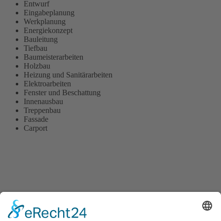
Entwurf
Eingabeplanung
Werkplanung
Energiekonzept
Bauleitung
Tiefbau
Baumeisterarbeiten
Holzbau
Heizung und Sanitärarbeiten
Elektroarbeiten
Fenster und Beschattung
Innenausbau
Treppenbau
Fassade
Carport
Zur Übersicht