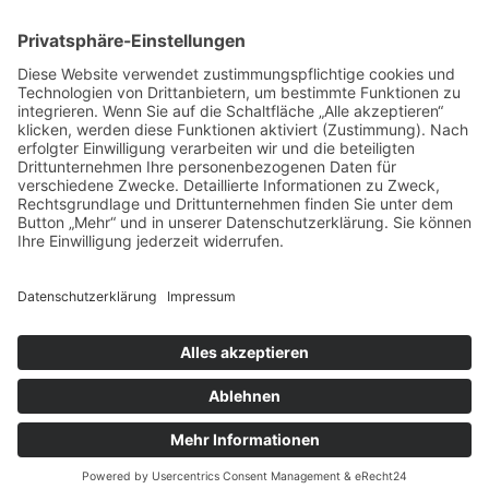
Strasser Zimmerei & Holzbau GmbH & Co. KG
Petzgersdorf 2
83083 Riedering bei Rosenheim
Telefon 08036 4133
E-Mail
info@strasser-holzhaus.de
Navigation überspringen
Bauen mit Holz
Referenzen
Über uns
Leistungen
Kontakt
Stellenangebote
Datenschutzhinweise
Impressum
Cookie-Einstellungen