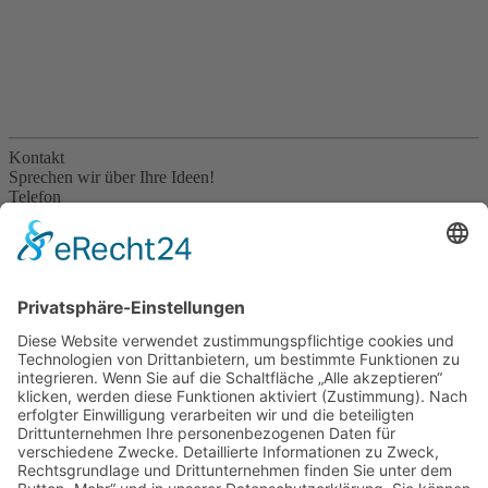
Kontakt
Sprechen wir über Ihre Ideen!
Telefon
08036 4133
E-Mail
info@strasser-holzhaus.de
Strasser Zimmerei & Holzbau GmbH & Co. KG
Petzgersdorf 2
83083 Riedering bei Rosenheim
Telefon 08036 4133
E-Mail
info@strasser-holzhaus.de