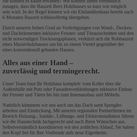
Sie können es kaum erwarten? Wir können Ihnen verbindlich
zusagen, dass die Bauzeit Ihres Holz­hauses so kurz wie möglich
sein wird. In der Regel können wir ein Ein­familien­haus bereits nach
6 Monaten Bauzeit schlüssel­fertig übergeben.
Durch unseren hohen Grad an Vorfertigungen von Wand-, Decken-
und Dachelementen inklusive Fenster- und Türaus­schnitten und den
nicht notwendigen Trocknungs­phasen, verkürzt sich die Rohbauzeit
eines Massivholz­hauses um bis zu einem Viertel gegenüber der
eines konventionell gebauten Hauses.
Alles aus einer Hand –
zuverlässig und termingerecht.
Unser Team baut Ihr Holzhaus komplett: vom Keller über die
Außenhülle mit Putz oder Fassaden­verkleidungen inklusive Einbau
der Fenster und Türen bis hin zum Innenausbau und Möbeln.
Natürlich kümmern wir uns auch um das Dach samt Spengler­
arbeiten und Eindeckung. Mit unseren regionalen Partnerfirmen im
Bereich Heizung-, Sanitär-, Lüftungs- und Elektro­installation führen
wir die Haustechnik fachgerecht und nach Ihren Wünschen aus.
Selbst­verständlich koordinieren wir den zeitlichen Ablauf, Sie haben
den Kopf frei für Ihre Vorfreude aufs neue Eigenheim.