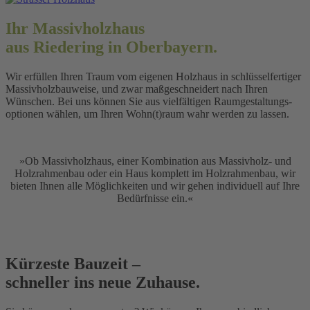
Ihr Massivholzhaus
aus Riedering in Oberbayern.
Wir erfüllen Ihren Traum vom eigenen Holzhaus in schlüssel­fertiger
Massiv­holz­bau­weise, und zwar maßge­schneidert nach Ihren
Wünschen. Bei uns können Sie aus vielfältigen Raumgestaltungs­
optionen wählen, um Ihren Wohn(t)raum wahr werden zu lassen.
»Ob Massiv­holzhaus, einer Kombination aus Massiv­holz- und
Holz­rahmenbau oder ein Haus komplett im Holzrahmenbau, wir
bieten Ihnen alle Möglich­keiten und wir gehen individuell auf Ihre
Bedürfnisse ein.«
Kürzeste Bauzeit –
schneller ins neue Zuhause.