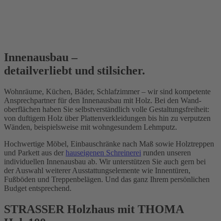
Innenausbau –
detailverliebt und stilsicher.
Wohnräume, Küchen, Bäder, Schlaf­zimmer – wir sind kompetente
Ansprech­partner für den Innen­ausbau mit Holz. Bei den Wand­
oberflächen haben Sie selbst­verständlich volle Gestaltungs­freiheit:
von duftigem Holz über Platten­verkleidungen bis hin zu verputzen
Wänden, beispielsweise mit wohngesundem Lehmputz.
Hochwertige Möbel, Einbau­schränke nach Maß sowie Holztreppen
und Parkett aus der
hauseigenen Schreinerei
runden unseren
individuellen Innenausbau ab. Wir unterstützen Sie auch gern bei
der Auswahl weiterer Ausstattungs­elemente wie Innentüren,
Fußböden und Treppen­belägen. Und das ganz Ihrem persön­lichen
Budget entsprechend.
STRASSER Holzhaus mit THOMA