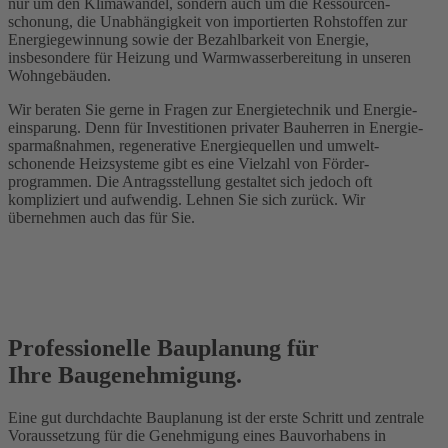
nur um den Klimawandel, sondern auch um die Ressourcen­
schonung, die Unabhängig­keit von importierten Rohstoffen zur
Energie­gewinnung sowie der Bezahl­barkeit von Energie,
insbesondere für Heizung und Warmwasser­bereitung in unseren
Wohngebäuden.
Wir beraten Sie gerne in Fragen zur Energie­technik und Energie­
einsparung. Denn für Investitionen privater Bauherren in Energie­
spar­maßnahmen, regenerative Energie­quellen und umwelt­
schonende Heiz­systeme gibt es eine Vielzahl von Förder­
programmen. Die Antrags­stellung gestaltet sich jedoch oft
kompliziert und aufwendig. Lehnen Sie sich zurück. Wir
übernehmen auch das für Sie.
Professionelle Bauplanung für
Ihre Baugenehmigung.
Eine gut durchdachte Bauplanung ist der erste Schritt und zentrale
Voraus­setzung für die Genehmigung eines Bauvor­habens in