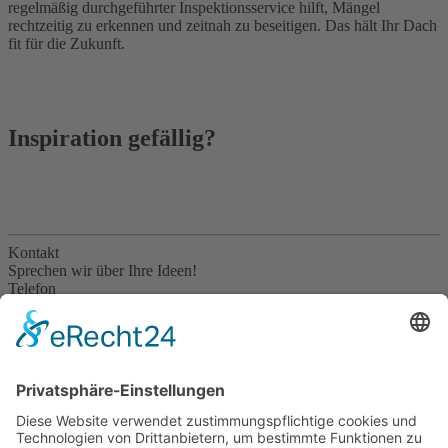
regelmäßig durchgeführter Inspektions­service hilft, Mängel
rechtzeitig zu erkennen und zeitnah zu beseitigen. Das hält Ihr Dach
fit für die Zukunft.
Inspiration gefällig?
Kontakt
Sprechen wir über Ihre Ideen!
Telefon
08036 4133
E-Mail
info@strasser-holzhaus.de
Strasser Zimmerei & Holzbau GmbH & Co. KG
Petzgersdorf 2
83083 Riedering bei Rosenheim