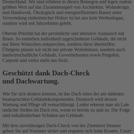
Deutschland. Wir sind erfahren in diesen Belangen und legen zudem
größten Wert auf das Zusammen­spiel von Architektur, Wohndesign
und Handwerk. Ökologisch und energie­effizientes Bauen unter
Verwendung einheimischer Hölzer ist bei uns kein Werbeslogan,
sondern wird seit Jahr­zehnten gelebt.
Oberste Priorität hat der persönliche und intensive Austausch mit
Ihnen. So entstehen individuell zugeschnittene Gebäude, die nicht
nur Ihren Wünschen entsprechen, sondern diese übertreffen.
Übrigens planen wir nicht nur private Wohnhäuser, sondern auch
landwirt­schaftliche Gebäude, Gewerbe­bauten sowie Pergolen,
Carports und vieles mehr aus Holz.
Geschützt dank Dach-Check
und Dachwartung.
Wie Sie sich denken können, ist das Dach eines der am stärksten
beanspruchten Gebäude­komponenten. Dennoch wird dessen
Wartung und Pflege oft vernachlässigt. Leider erkennt man als Laie
undichte Stellen im Dach erst, wenn es bereits zu spät ist. Die Folge
sind unkalku­lierbare Schäden am Gebäude.
Mit dem zuver­lässigen Dach-Check von der Zimmerei Strasser
gehen Sie auf Nummer sicher und ersparen sich hohe Kosten. Unser