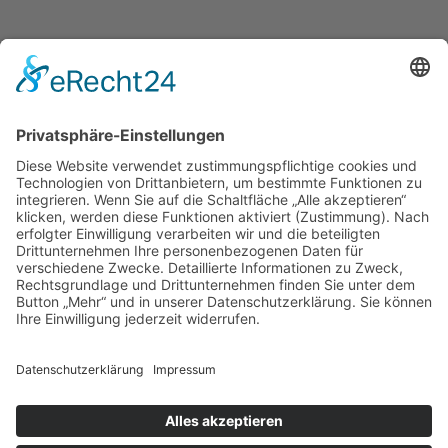
Zur Übersicht
Strasser Zimmerei & Holzbau GmbH & Co. KG
Petzgersdorf 2
83083 Riedering bei Rosenheim
Telefon 08036 4133
E-Mail
info@strasser-holzhaus.de
Navigation überspringen
Bauen mit Holz
Referenzen
Über uns
Leistungen
Kontakt